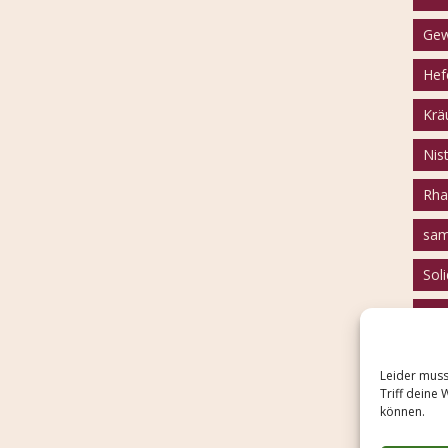
Gew
Hef
Krä
Nist
Rha
sam
Sol
Tof
Wei
Leider muss
Zwi
Triff deine 
können.