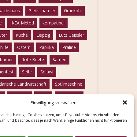
ächshaus
Gleitscharnier
Grünkohl
e
IKEA Metod
kompatibel
uter
Küche
Leipzig
Lutz Geissler
hilfe
Ostern
Paprika
Praline
barber
Rote Beete
Samen
enfest
Seife
Solawi
idarische Landwirtschaft
Spülmaschine
u
Tomaten
vegan
vegetarisch
Einwilligung verwalten
ßkohl
Wildbiene
winterfest
 auch ich einige Cookies nutzen, um z.B. youtube-Videos einzubinden.
ebelschalen
Wahl und beachte, dass je nach Wahl, einige Funktionen nicht funktionieren