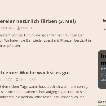
ereier natürlich färben (3. Mal)
 April 2022
Lene
0
n steht vor der Tür und da haben wir mit Freunden Eier
bt. Wir haben die Eier wieder zuerst mit Pflanzen bestückt in
 Strumpfhosen
…
h
m
Pla
h einer Woche wächst es gut.
Sh
Us
April 2022
Lene
0
hun
etzten sieben Tage waren hauptsächlich warm und sonnig,
 sind die ersten Samen schon aufgegangen. Ebenso sind
imbeeren, die Kohlrabi-Pflänzchen, der Schnittlauch und
…
Kat