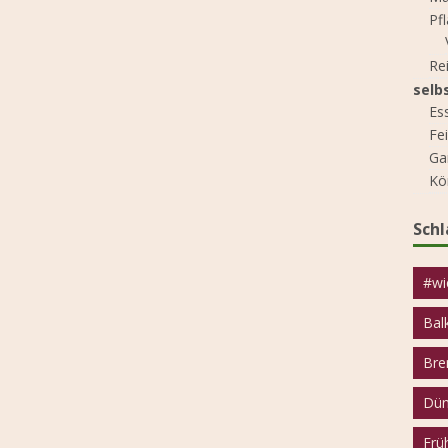
Pf
Re
selb
Es
Fe
Ga
Kö
Sch
#wi
Bal
Bre
Dün
Frü