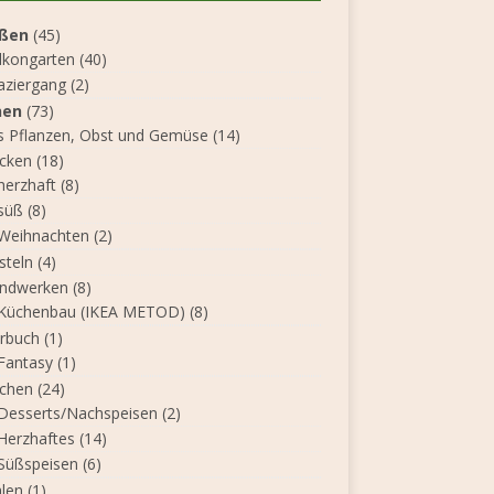
ßen
(45)
lkongarten
(40)
aziergang
(2)
nen
(73)
s Pflanzen, Obst und Gemüse
(14)
cken
(18)
herzhaft
(8)
süß
(8)
Weihnachten
(2)
steln
(4)
ndwerken
(8)
Küchenbau (IKEA METOD)
(8)
rbuch
(1)
Fantasy
(1)
chen
(24)
Desserts/Nachspeisen
(2)
Herzhaftes
(14)
Süßspeisen
(6)
len
(1)