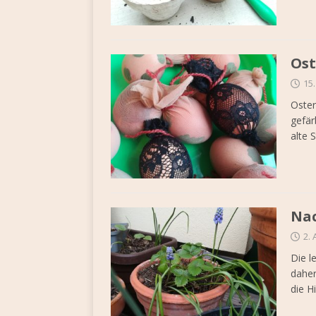
Ost
15.
Oster
gefär
alte
Nac
2. 
Die l
daher
die H