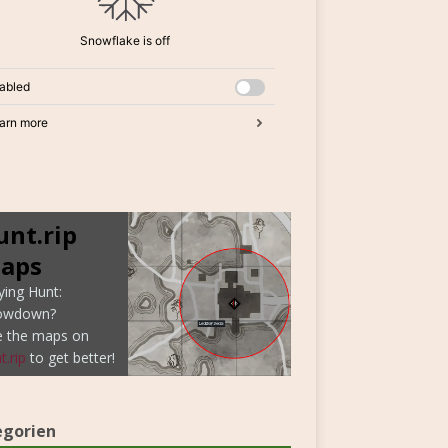
unt.rip
aps
ying Hunt:
owdown?
e the maps on
t.rip
to get better!
egorien