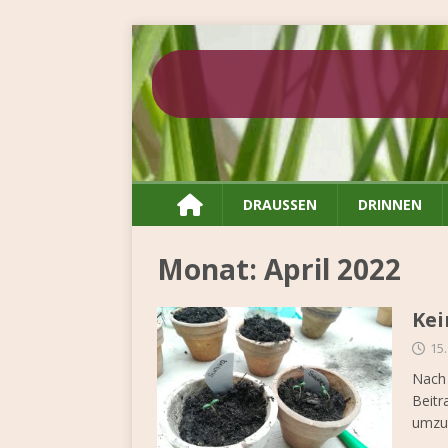

DRAUSSEN
DRINNEN
Monat:
April 2022
Kei
15.
Nach 
Beitr
umzu