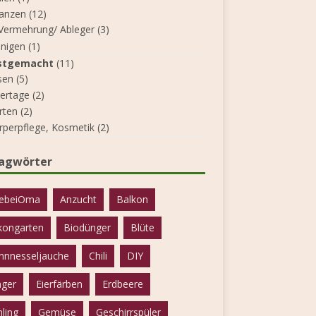
lanzen
(12)
Vermehrung/ Ableger
(3)
inigen
(1)
stgemacht
(11)
sen
(5)
iertage
(2)
rten
(2)
rperpflege, Kosmetik
(2)
lagwörter
ebeiOma
Anzucht
Balkon
kongarten
Biodünger
Blüte
nnnesseljauche
Chili
DIY
ger
Eierfärben
Erdbeere
hling
Gemüse
Geschirrspüler