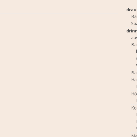
drau
Ba
Sp
drin
au
Ba
Ba
Ha
Hö
Ko
Ma