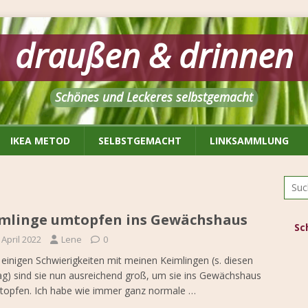
draußen & drinnen
Schönes und Leckeres selbstgemacht
IKEA METOD
SELBSTGEMACHT
LINKSAMMLUNG
mlinge umtopfen ins Gewächshaus
Sc
 April 2022
Lene
0
einigen Schwierigkeiten mit meinen Keimlingen (s. diesen
ag) sind sie nun ausreichend groß, um sie ins Gewächshaus
topfen. Ich habe wie immer ganz normale
…