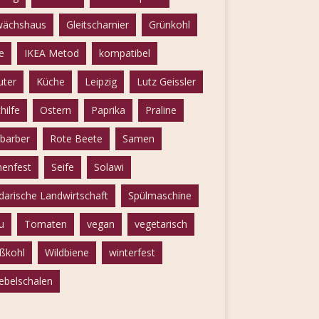
ächshaus
Gleitscharnier
Grünkohl
e
IKEA Metod
kompatibel
uter
Küche
Leipzig
Lutz Geissler
hilfe
Ostern
Paprika
Praline
barber
Rote Beete
Samen
enfest
Seife
Solawi
idarische Landwirtschaft
Spülmaschine
u
Tomaten
vegan
vegetarisch
ßkohl
Wildbiene
winterfest
ebelschalen