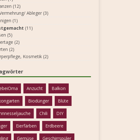
lanzen
(12)
Vermehrung/ Ableger
(3)
inigen
(1)
stgemacht
(11)
sen
(5)
iertage
(2)
rten
(2)
rperpflege, Kosmetik
(2)
lagwörter
ebeiOma
Anzucht
Balkon
kongarten
Biodünger
Blüte
nnnesseljauche
Chili
DIY
ger
Eierfärben
Erdbeere
hling
Gemüse
Geschirrspüler