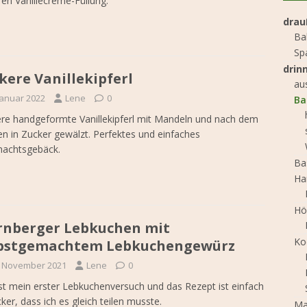
ren Vanillecreme-Füllung.
drau
Ba
Sp
drin
kere Vanillekipferl
au
Januar 2022
Lene
0
Ba
re handgeformte Vanillekipferl mit Mandeln und nach dem
n in Zucker gewälzt. Perfektes und einfaches
nachtsgebäck.
Ba
Ha
Hö
nberger Lebkuchen mit
Ko
lbstgemachtem Lebkuchengewürz
. November 2021
Lene
0
st mein erster Lebkuchenversuch und das Rezept ist einfach
cker, dass ich es gleich teilen musste.
Ma