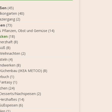
ßen
(45)
lkongarten
(40)
aziergang
(2)
nen
(73)
s Pflanzen, Obst und Gemüse
(14)
cken
(18)
herzhaft
(8)
süß
(8)
Weihnachten
(2)
steln
(4)
ndwerken
(8)
Küchenbau (IKEA METOD)
(8)
rbuch
(1)
Fantasy
(1)
chen
(24)
Desserts/Nachspeisen
(2)
Herzhaftes
(14)
Süßspeisen
(6)
len
(1)