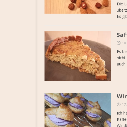
Die L
über
Es gi
Saf
10
Es be
nicht
auch 
Win
17.
Ich h
Kaffe
Windb