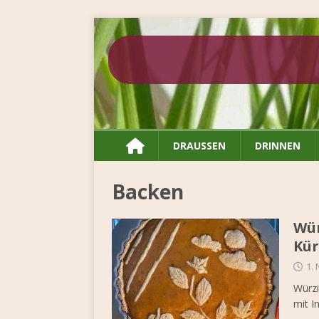

DRAUSSEN
DRINNEN
Backen
Wür
Kür
1.
Würzi
mit I