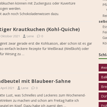
ebkuchen können mit Zuckerguss oder Kuvertüre
Pf
zogen werden.
bt auch noch Schokoladenwissen dazu.
Re
selb
Es
tiger Krautkuchen (Kohl-Quiche)
Fe
. Oktober 2021
Lene
0
Ga
Kö
ginnt zwar gerade erst die Kohlsaison, aber schon ist es gar
 so einfach leckere Rezepte für Weißkraut (Weißkohl) oder
für Wirsing zu
…
Sch
#wi
Bal
dbeutel mit Blaubeer-Sahne
Bre
 April 2021
Lene
0
atte Lust, was Schnelles und Leckeres zum Wochenend-
Dün
etrinken zu machen und schon am Freitag hatte ich
Frü
eutel im Kopf. Dazu habe ich zuerst den
…