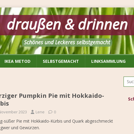
draußen & drinnen
Schönes und Leckeres selbstgemacht
IKEA METOD
SELBSTGEMACHT
LINKSAMMLUNG
ziger Pumpkin Pie mit Hokkaido-
Sc
bis
 November 2023
Lene
0
g-süßer Pie mit Hokkaido-Kürbis und Quark abgeschmeckt
ngwer und Gewürzen.