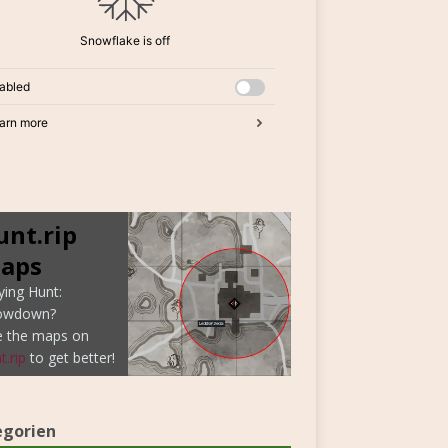
unt.rip
aps
ying Hunt:
owdown?
e the maps on
t.rip
to get better!
egorien