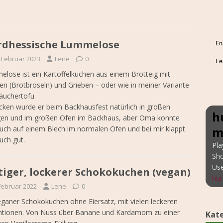
dhessische Lummelose
. Februar 2023
Lene
0
lose ist ein Kartoffelkuchen aus einem Brotteig mit
n (Brotbröseln) und Grieben – oder wie in meiner Variante
äuchertofu.
ken wurde er beim Backhausfest natürlich in großen
h
en und im großen Ofen im Backhaus, aber Oma konnte
uch auf einem Blech im normalen Ofen und bei mir klappt
m
uch gut.
Pla
Sh
Us
tiger, lockerer Schokokuchen (vegan)
hun
 Februar 2022
Lene
0
eganer Schokokuchen ohne Eiersatz, mit vielen leckeren
ntionen. Von Nuss über Banane und Kardamom zu einer
Kat