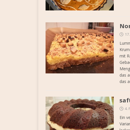
Nor
17
Lumme
Krume
mit R
Gebac
Meng
das a
das a
saf
4.
Ein v
Varia