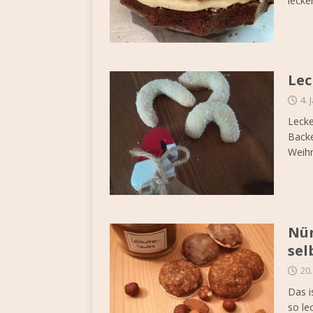
lecke
Lec
4. 
Lecke
Backe
Weih
Nür
se
20
Das i
so le