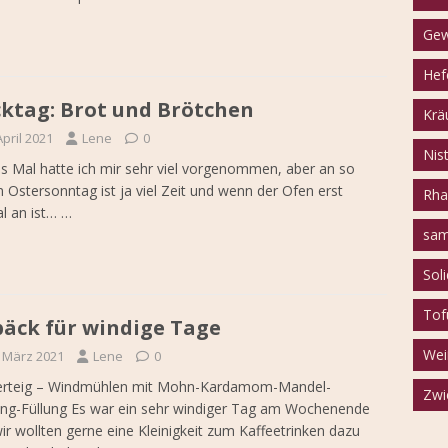
Gew
Hef
ktag: Brot und Brötchen
Krä
April 2021
Lene
0
Nist
s Mal hatte ich mir sehr viel vorgenommen, aber an so
 Ostersonntag ist ja viel Zeit und wenn der Ofen erst
Rha
l an ist…
…
sam
Sol
Tof
äck für windige Tage
Wei
. März 2021
Lene
0
terteig – Windmühlen mit Mohn-Kardamom-Mandel-
Zwi
ng-Füllung Es war ein sehr windiger Tag am Wochenende
ir wollten gerne eine Kleinigkeit zum Kaffeetrinken dazu