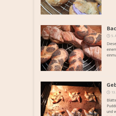
Bac
5. 
Diese
einem
einma
Geb
13
Blät
Puddi
und w