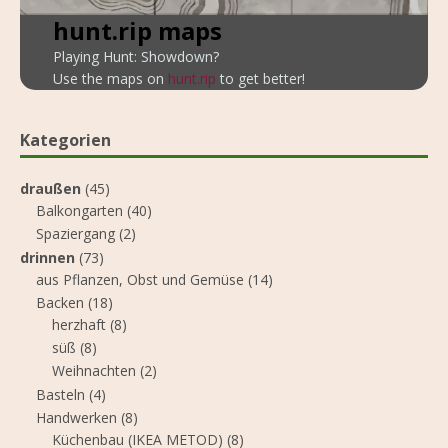
hunt.rip maps
Playing Hunt: Showdown?
Use the maps on
hunt.rip
to get better!
Kategorien
draußen
(45)
Balkongarten
(40)
Spaziergang
(2)
drinnen
(73)
aus Pflanzen, Obst und Gemüse
(14)
Backen
(18)
herzhaft
(8)
süß
(8)
Weihnachten
(2)
Basteln
(4)
Handwerken
(8)
Küchenbau (IKEA METOD)
(8)