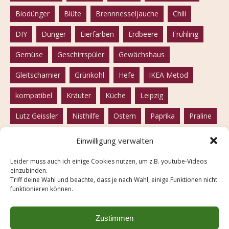
Biodünger
Blüte
Brennnesseljauche
Chili
DIY
Dünger
Eierfärben
Erdbeere
Frühling
Gemüse
Geschirrspüler
Gewächshaus
Gleitscharnier
Grünkohl
Hefe
IKEA Metod
kompatibel
Kräuter
Küche
Leipzig
Lutz Geissler
Nisthilfe
Ostern
Paprika
Praline
Rhabarber
Rote Beete
Samen
samenfest
Einwilligung verwalten
Seife
Solawi
Solidarische Landwirtschaft
Leider muss auch ich einige Cookies nutzen, um z.B. youtube-Videos
einzubinden.
Spülmaschine
Tofu
Tomaten
vegan
Triff deine Wahl und beachte, dass je nach Wahl, einige Funktionen nicht
funktionieren können.
vegetarisch
Weißkohl
Wildbiene
winterfest
Zwiebelschalen
Zustimmen