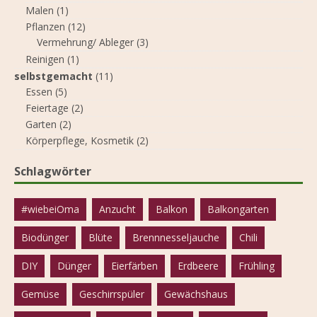
Malen
(1)
Pflanzen
(12)
Vermehrung/ Ableger
(3)
Reinigen
(1)
selbstgemacht
(11)
Essen
(5)
Feiertage
(2)
Garten
(2)
Körperpflege, Kosmetik
(2)
Schlagwörter
#wiebeiOma
Anzucht
Balkon
Balkongarten
Biodünger
Blüte
Brennnesseljauche
Chili
DIY
Dünger
Eierfärben
Erdbeere
Frühling
Gemüse
Geschirrspüler
Gewächshaus