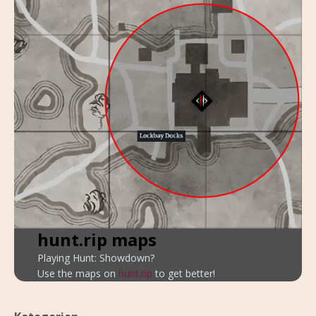
hunt.rip maps
Playing Hunt: Showdown?
Use the maps on
hunt.rip
to get better!