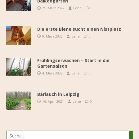
Balkongarten
25. März 2022
Lene
0
Die erste Biene sucht einen Nistplatz
9. März 2022
Lene
0
Frühlingserwachen – Start in die
Gartensaison
4. März 2022
Lene
0
Bärlauch in Leipzig
16. April 2021
Lene
0