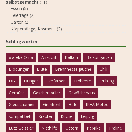
selbstgemacht
(11)
Essen
(5)
Feiertage
(2)
Garten
(2)
Körperpflege, Kosmetik
(2)
Schlagwörter
#wiebeiOma
Anzucht
Balkon
Balkongarten
Biodünger
Blüte
Brennnesseljauche
Chili
DIY
Dünger
Eierfärben
Erdbeere
Frühling
Gemüse
Geschirrspüler
Gewächshaus
Gleitscharnier
Grünkohl
Hefe
IKEA Metod
kompatibel
Kräuter
Küche
Leipzig
Lutz Geissler
Nisthilfe
Ostern
Paprika
Praline