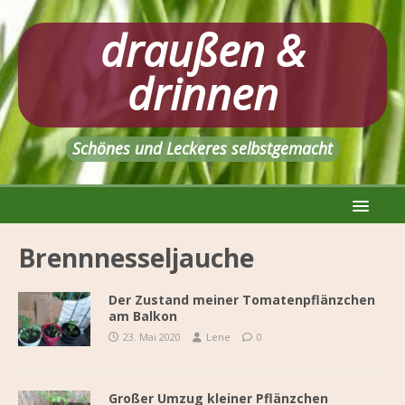
draußen &
drinnen
Schönes und Leckeres selbstgemacht
Brennnesseljauche
Der Zustand meiner Tomatenpflänzchen
am Balkon
23. Mai 2020
Lene
0
Großer Umzug kleiner Pflänzchen