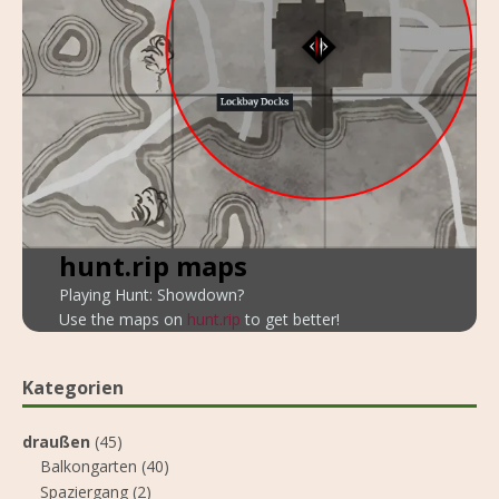
hunt.rip maps
Playing Hunt: Showdown?
Use the maps on
hunt.rip
to get better!
Kategorien
draußen
(45)
Balkongarten
(40)
Spaziergang
(2)