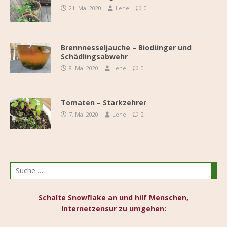
21. Mai 2020
Lene
0
Brennnesseljauche – Biodünger und
Schädlingsabwehr
8. Mai 2020
Lene
0
Tomaten – Starkzehrer
7. Mai 2020
Lene
2
Schalte Snowflake an und hilf Menschen,
Internetzensur zu umgehen: