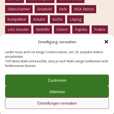
Gleitscharnier
Grünkohl
Hefe
IKEA Metod
kompatibel
Kräuter
Küche
Leipzig
Lutz Geissler
Nisthilfe
Ostern
Paprika
Praline
Rhabarber
Rote Beete
Samen
samenfest
Einwilligung verwalten
Seife
Solawi
Solidarische Landwirtschaft
Leider muss auch ich einige Cookies nutzen, um z.B. youtube-Videos
einzubinden.
Spülmaschine
Tofu
Tomaten
vegan
Triff deine Wahl und beachte, dass je nach Wahl, einige Funktionen nicht
funktionieren können.
vegetarisch
Weißkohl
Wildbiene
winterfest
Zwiebelschalen
Zustimmen
Ablehnen
Impressum
Einstellungen verwalten
made with
in Leipzig
Datenschutz