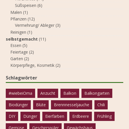
Süßspeisen
(6)
Malen
(1)
Pflanzen
(12)
Vermehrung/ Ableger
(3)
Reinigen
(1)
selbstgemacht
(11)
Essen
(5)
Feiertage
(2)
Garten
(2)
Körperpflege, Kosmetik
(2)
Schlagwörter
#wiebeiOma
Anzucht
Balkon
Balkongarten
Biodünger
Blüte
Brennnesseljauche
Chili
DIY
Dünger
Eierfärben
Erdbeere
Frühling
Gemüse
Geschirrspüler
Gewächshaus