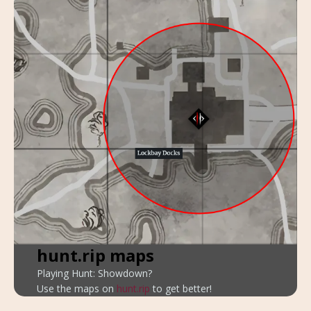
hunt.rip maps
Playing Hunt: Showdown?
Use the maps on
hunt.rip
to get better!