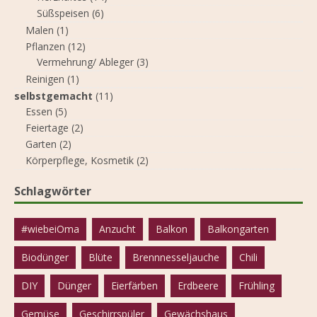
Süßspeisen
(6)
Malen
(1)
Pflanzen
(12)
Vermehrung/ Ableger
(3)
Reinigen
(1)
selbstgemacht
(11)
Essen
(5)
Feiertage
(2)
Garten
(2)
Körperpflege, Kosmetik
(2)
Schlagwörter
#wiebeiOma
Anzucht
Balkon
Balkongarten
Biodünger
Blüte
Brennnesseljauche
Chili
DIY
Dünger
Eierfärben
Erdbeere
Frühling
Gemüse
Geschirrspüler
Gewächshaus