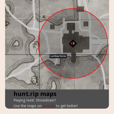
hunt.rip maps
Playing Hunt: Showdown?
Use the maps on
hunt.rip
to get better!