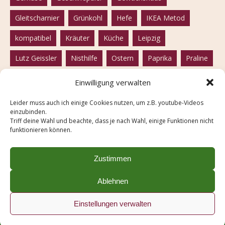
Gleitscharnier
Grünkohl
Hefe
IKEA Metod
kompatibel
Kräuter
Küche
Leipzig
Lutz Geissler
Nisthilfe
Ostern
Paprika
Praline
Rhabarber
Rote Beete
Samen
samenfest
Einwilligung verwalten
Seife
Solawi
Solidarische Landwirtschaft
Leider muss auch ich einige Cookies nutzen, um z.B. youtube-Videos
einzubinden.
Spülmaschine
Tofu
Tomaten
vegan
Triff deine Wahl und beachte, dass je nach Wahl, einige Funktionen nicht
funktionieren können.
vegetarisch
Weißkohl
Wildbiene
winterfest
Zwiebelschalen
Zustimmen
Ablehnen
Impressum
Einstellungen verwalten
made with
in Leipzig
Datenschutz