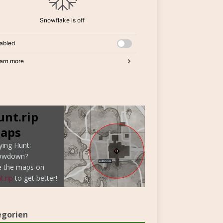
unt.rip
aps
ying Hunt:
owdown?
e the maps on
t.rip
to get better!
egorien