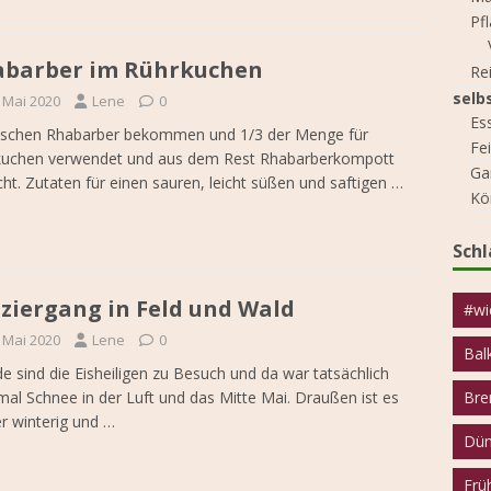
Pf
barber im Rührkuchen
Re
selb
. Mai 2020
Lene
0
Es
rischen Rhabarber bekommen und 1/3 der Menge für
Fe
kuchen verwendet und aus dem Rest Rhabarberkompott
Ga
ht. Zutaten für einen sauren, leicht süßen und saftigen
…
Kö
Sch
ziergang in Feld und Wald
#wi
. Mai 2020
Lene
0
Bal
e sind die Eisheiligen zu Besuch und da war tatsächlich
al Schnee in der Luft und das Mitte Mai. Draußen ist es
Bre
r winterig und
…
Dün
Frü