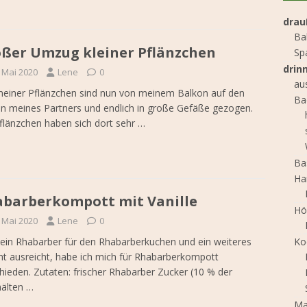
drau
Ba
ßer Umzug kleiner Pflänzchen
Sp
drin
. Mai 2020
Lene
0
au
meiner Pflänzchen sind nun von meinem Balkon auf den
Ba
n meines Partners und endlich in große Gefäße gezogen.
flänzchen haben sich dort sehr
…
Ba
Ha
barberkompott mit Vanille
Hö
. Mai 2020
Lene
0
Ko
in Rhabarber für den Rhabarberkuchen und ein weiteres
ht ausreicht, habe ich mich für Rhabarberkompott
hieden. Zutaten: frischer Rhabarber Zucker (10 % der
hälten
…
Ma