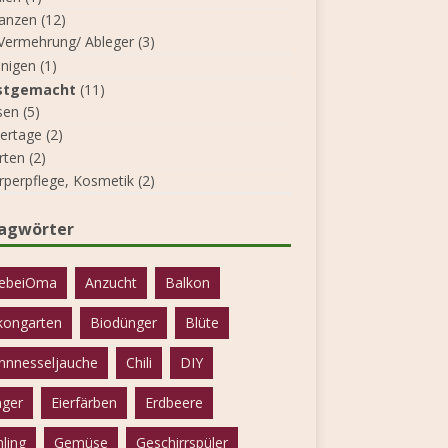
lanzen
(12)
Vermehrung/ Ableger
(3)
inigen
(1)
stgemacht
(11)
sen
(5)
iertage
(2)
rten
(2)
rperpflege, Kosmetik
(2)
lagwörter
ebeiOma
Anzucht
Balkon
kongarten
Biodünger
Blüte
nnnesseljauche
Chili
DIY
ger
Eierfärben
Erdbeere
hling
Gemüse
Geschirrspüler