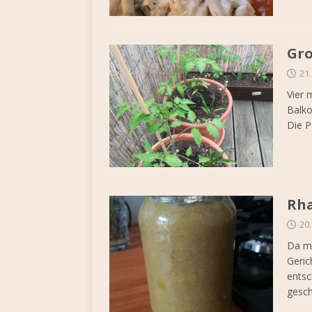
Gro
21
Vier 
Balko
Die P
Rha
20
Da me
Geric
entsc
gesc