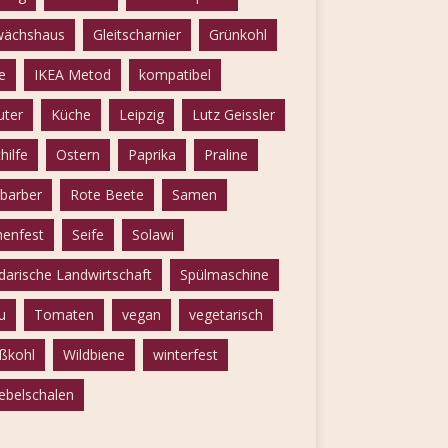
ächshaus
Gleitscharnier
Grünkohl
e
IKEA Metod
kompatibel
uter
Küche
Leipzig
Lutz Geissler
hilfe
Ostern
Paprika
Praline
barber
Rote Beete
Samen
enfest
Seife
Solawi
idarische Landwirtschaft
Spülmaschine
u
Tomaten
vegan
vegetarisch
ßkohl
Wildbiene
winterfest
ebelschalen