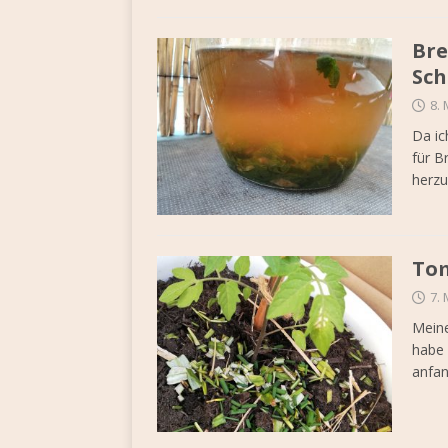
Bre
Sch
8. 
Da ic
für B
herzu
Tom
7. 
Meine
habe 
anfan