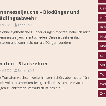
Gew
nnnesseljauche – Biodünger und
ädlingsabwehr
Hef
Mai 2020
Lene
0
Krä
h ohne synthetische Dünger düngen möchte, habe ich mich
Nist
rennnessseljauche entschieden. Diese ist sehr einfach
stellen und kann nicht nur als Dünger, sondern
…
Rha
sam
aten – Starkzehrer
Sol
Mai 2020
Lene
2
Tof
 Tomaten wachsen weiterhin sehr schön, aber heute früh
ich voller Erschrecken festgestellt, dass sich die Blätter
Wei
gen zu entfärben. Vermutlich ist das ein
…
Zwi