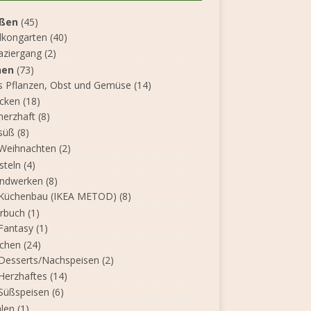
ßen
(45)
lkongarten
(40)
aziergang
(2)
nen
(73)
s Pflanzen, Obst und Gemüse
(14)
cken
(18)
herzhaft
(8)
süß
(8)
Weihnachten
(2)
steln
(4)
ndwerken
(8)
Küchenbau (IKEA METOD)
(8)
rbuch
(1)
Fantasy
(1)
chen
(24)
Desserts/Nachspeisen
(2)
Herzhaftes
(14)
Süßspeisen
(6)
len
(1)