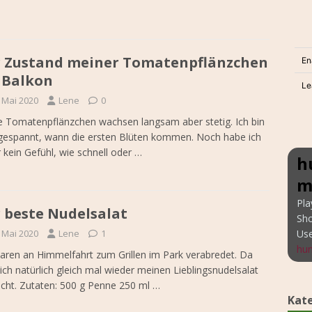
 Zustand meiner Tomatenpflänzchen
 Balkon
. Mai 2020
Lene
0
 Tomatenpflänzchen wachsen langsam aber stetig. Ich bin
gespannt, wann die ersten Blüten kommen. Noch habe ich
r kein Gefühl, wie schnell oder
…
h
m
Pla
 beste Nudelsalat
Sh
Us
. Mai 2020
Lene
1
hun
aren an Himmelfahrt zum Grillen im Park verabredet. Da
ich natürlich gleich mal wieder meinen Lieblingsnudelsalat
ht. Zutaten: 500 g Penne 250 ml
…
Kat