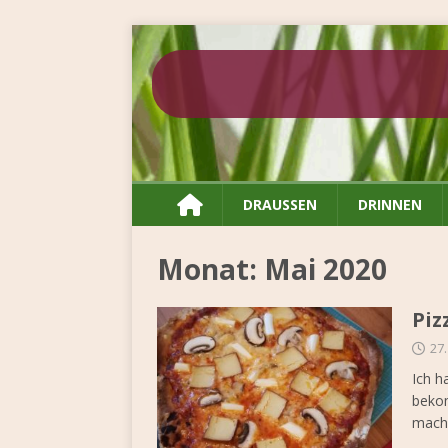

DRAUSSEN
DRINNEN
Monat:
Mai 2020
Piz
27
Ich h
bekom
mach