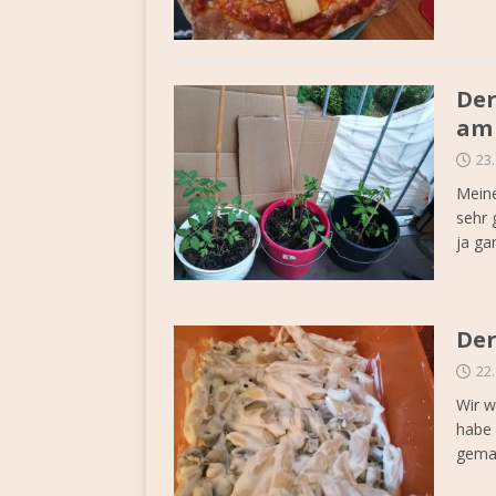
Der
am
23
Meine
sehr 
ja ga
Der
22
Wir w
habe 
gemac