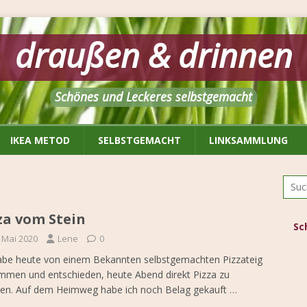
draußen & drinnen
Schönes und Leckeres selbstgemacht
IKEA METOD
SELBSTGEMACHT
LINKSAMMLUNG
za vom Stein
Sc
. Mai 2020
Lene
0
abe heute von einem Bekannten selbstgemachten Pizzateig
men und entschieden, heute Abend direkt Pizza zu
en. Auf dem Heimweg habe ich noch Belag gekauft
…