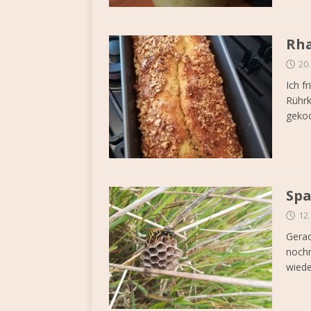
Rha
20
Ich f
Rühr
gekoc
Spa
12
Gerad
nochm
wiede