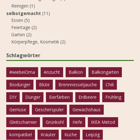
Reinigen
(1)
selbstgemacht
(11)
Essen
(5)
Feiertage
(2)
Garten
(2)
Körperpflege, Kosmetik
(2)
Schlagwörter
#wiebeiOma
Anzucht
Balkon
Balkongarten
Biodünger
Blüte
Brennnesseljauche
Chili
DIY
Dünger
Eierfärben
Erdbeere
Frühling
Gemüse
Geschirrspüler
Gewächshaus
Gleitscharnier
Grünkohl
Hefe
IKEA Metod
kompatibel
Kräuter
Küche
Leipzig