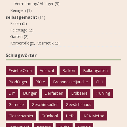
Vermehrung/ Ableger
(3)
Reinigen
(1)
selbstgemacht
(11)
Essen
(5)
Feiertage
(2)
Garten
(2)
Körperpflege, Kosmetik
(2)
Schlagwörter
#wiebeiOma
Anzucht
Balkon
Balkongarten
Biodünger
Blüte
Brennnesseljauche
Chili
DIY
Dünger
Eierfärben
Erdbeere
Frühling
Gemüse
Geschirrspüler
Gewächshaus
Gleitscharnier
Grünkohl
Hefe
IKEA Metod