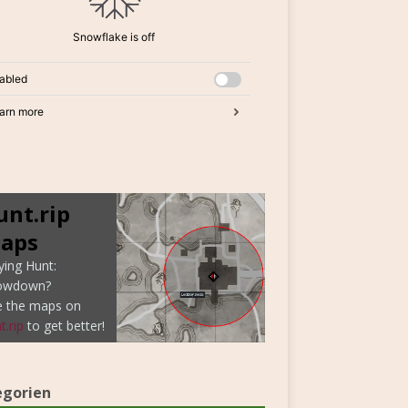
unt.rip
aps
ying Hunt:
owdown?
e the maps on
t.rip
to get better!
egorien