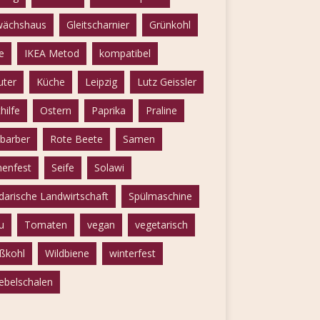
ächshaus
Gleitscharnier
Grünkohl
e
IKEA Metod
kompatibel
uter
Küche
Leipzig
Lutz Geissler
hilfe
Ostern
Paprika
Praline
barber
Rote Beete
Samen
enfest
Seife
Solawi
idarische Landwirtschaft
Spülmaschine
u
Tomaten
vegan
vegetarisch
ßkohl
Wildbiene
winterfest
ebelschalen