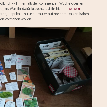
n wollt. Ich will innerhalb der kommenden Woche oder am
. Was ihr dafür braucht, lest ihr hier in
meinem
ten, Paprika, Chili und Kräuter auf meinem Balkon haben.
men vorziehen wollen.