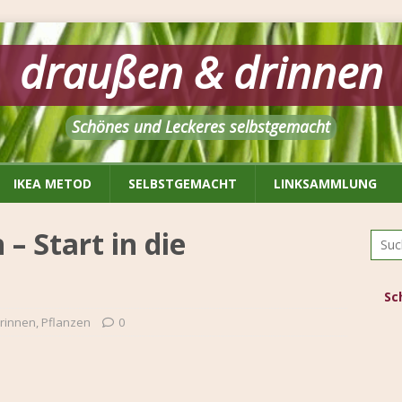
draußen & drinnen
Schönes und Leckeres selbstgemacht
IKEA METOD
SELBSTGEMACHT
LINKSAMMLUNG
– Start in die
Sc
rinnen
,
Pflanzen
0