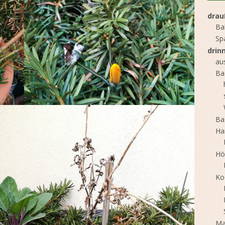
drau
Ba
Sp
drin
au
Ba
Ba
Ha
Hö
Ko
Ma