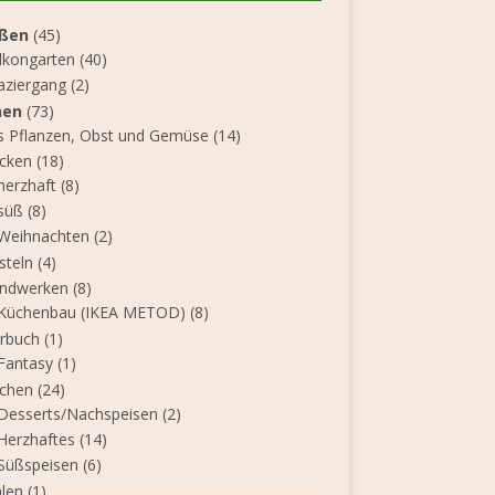
ßen
(45)
lkongarten
(40)
aziergang
(2)
nen
(73)
s Pflanzen, Obst und Gemüse
(14)
cken
(18)
herzhaft
(8)
süß
(8)
Weihnachten
(2)
steln
(4)
ndwerken
(8)
Küchenbau (IKEA METOD)
(8)
rbuch
(1)
Fantasy
(1)
chen
(24)
Desserts/Nachspeisen
(2)
Herzhaftes
(14)
Süßspeisen
(6)
len
(1)