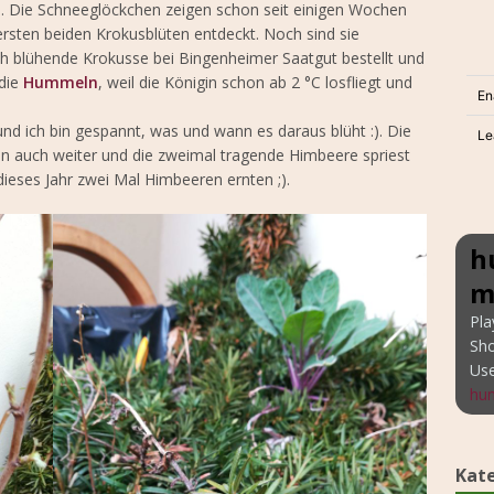
. Die Schneeglöckchen zeigen schon seit einigen Wochen
ersten beiden Krokusblüten entdeckt. Noch sind sie
rüh blühende Krokusse bei Bingenheimer Saatgut bestellt und
 die
Hummeln
, weil die Königin schon ab 2 °C losfliegt und
nd ich bin gespannt, was und wann es daraus blüht :). Die
n auch weiter und die zweimal tragende Himbeere spriest
ieses Jahr zwei Mal Himbeeren ernten ;).
h
m
Pla
Sh
Us
hun
Kat