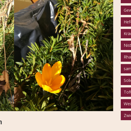
Gew
Hef
Krä
Nist
Rha
sam
Sol
Tof
Wei
Zwi
n