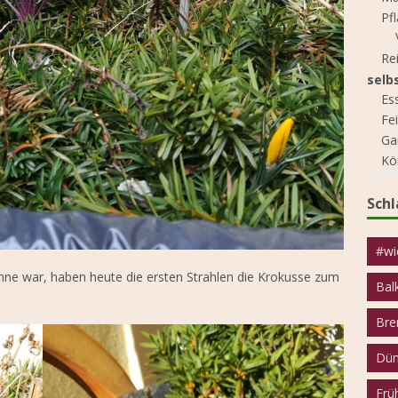
Pf
Re
selb
Es
Fe
Ga
Kö
Sch
#wi
ne war, haben heute die ersten Strahlen die Krokusse zum
Bal
Bre
Dün
Frü