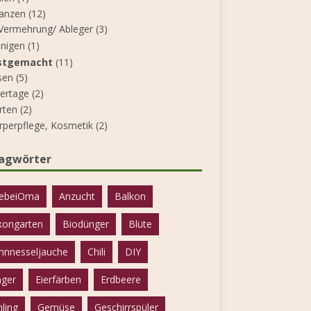
lanzen
(12)
Vermehrung/ Ableger
(3)
inigen
(1)
stgemacht
(11)
sen
(5)
iertage
(2)
rten
(2)
rperpflege, Kosmetik
(2)
lagwörter
ebeiOma
Anzucht
Balkon
kongarten
Biodünger
Blüte
nnnesseljauche
Chili
DIY
ger
Eierfärben
Erdbeere
hling
Gemüse
Geschirrspüler