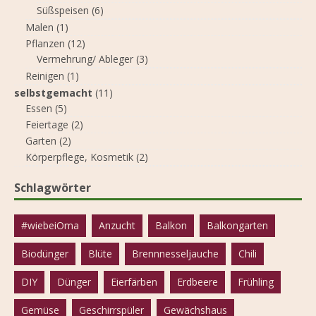
Süßspeisen
(6)
Malen
(1)
Pflanzen
(12)
Vermehrung/ Ableger
(3)
Reinigen
(1)
selbstgemacht
(11)
Essen
(5)
Feiertage
(2)
Garten
(2)
Körperpflege, Kosmetik
(2)
Schlagwörter
#wiebeiOma
Anzucht
Balkon
Balkongarten
Biodünger
Blüte
Brennnesseljauche
Chili
DIY
Dünger
Eierfärben
Erdbeere
Frühling
Gemüse
Geschirrspüler
Gewächshaus