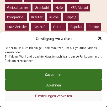
Gleitscharnier
Grünkohl
Hefe
IKEA Metod
kompatibel
Kräuter
Küche
Leipzig
Lutz Geissler
Nisthilfe
Ostern
Paprika
Praline
Rhabarber
Rote Beete
Samen
samenfest
Einwilligung verwalten
Seife
Solawi
Solidarische Landwirtschaft
Leider muss auch ich einige Cookies nutzen, um z.B. youtube-Videos
einzubinden.
Spülmaschine
Tofu
Tomaten
vegan
Triff deine Wahl und beachte, dass je nach Wahl, einige Funktionen nicht
funktionieren können.
vegetarisch
Weißkohl
Wildbiene
winterfest
Zwiebelschalen
Zustimmen
Ablehnen
Impressum
Einstellungen verwalten
made with
in Leipzig
Datenschutz