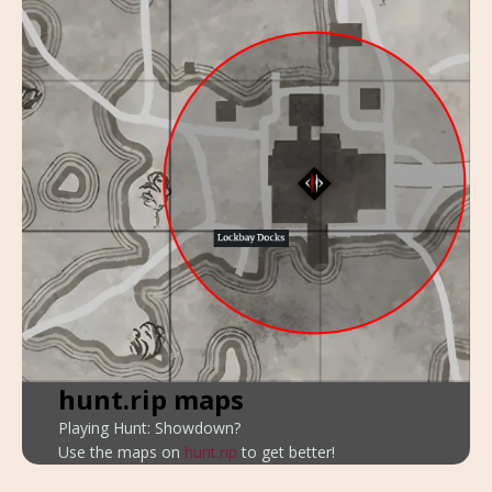
hunt.rip maps
Playing Hunt: Showdown?
Use the maps on
hunt.rip
to get better!